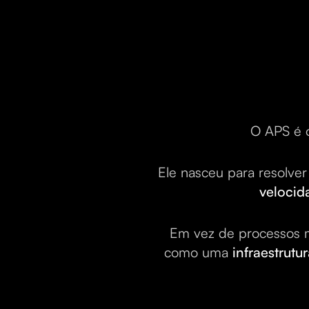
O APS é o
Ele nasceu para resolve
velocid
Em vez de processos m
como uma
infraestrut